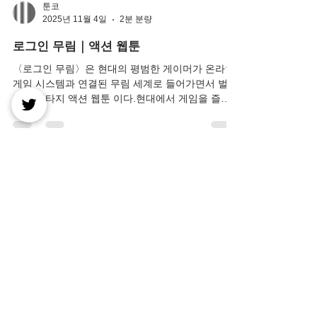
툰코
2025년 11월 4일
2분 분량
로그인 무림｜액션 웹툰
〈로그인 무림〉은 현대의 평범한 게이머가 온라인
게임 시스템과 연결된 무림 세계로 들어가면서 벌어
지는 판타지 액션 웹툰 이다.현대에서 게임을 즐기
던 주인공은 어느 날 의문의 시스템 메시지를 받고,
로그인을 시도하자마자 실제 무림 세계로 전이된다.
그곳은 검과 내공, 문파와 음모가 뒤섞인 혼란스러
운 세계. 주인공은 자신이 가진 ‘시스템 능력’을 활용
해 성장하며, 무림의 절대 고수들과 맞서 싸운다.현
대적인 게임 시스템과 전통적인 무협 세계의 결합이
라는 참신한 설정을 바탕으로, 빠른 전개와 화려한
전투 연출이 특징적인 작품이다. 등장인물 진무현 –
현대에서 게임을 즐기던 평범한 청년이자, 무림 세