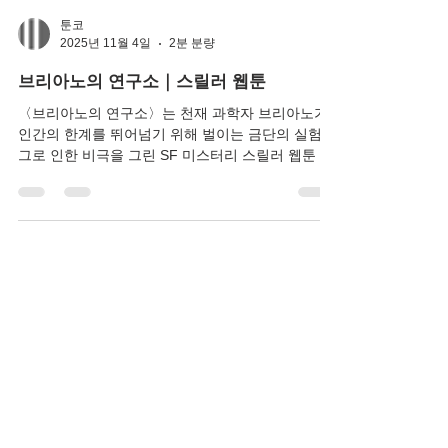
툰코
2025년 11월 4일
2분 분량
브리아노의 연구소｜스릴러 웹툰
〈브리아노의 연구소〉는 천재 과학자 브리아노가
인간의 한계를 뛰어넘기 위해 벌이는 금단의 실험과
그로 인한 비극을 그린 SF 미스터리 스릴러 웹툰 이
다.인류의 미래를 위해 생명공학 연구를 진행하던
브리아노는, 어느 날 ‘완벽한 인간’을 창조할 수 있는
기술을 개발한다. 그러나 그의 연구가 점차 윤리의
경계를 넘어서면서, 연구소는 더 이상 과학의 공간
이 아닌 ‘금단의 실험실’로 변해간다.시간이 지날수
록 브리아노의 연구는 광기로 치닫고, 그가 만든 피
조물들은 인간의 통제를 벗어나며 충격적인 사건들
이 벌어진다. 작품은 과학의 진보와 인간성의 붕괴
라는 주제를 중심으로 전개되며, 진실과 거짓, 창조
와 파괴의 경계를 치밀하게 묘사한다. 등장인물 브