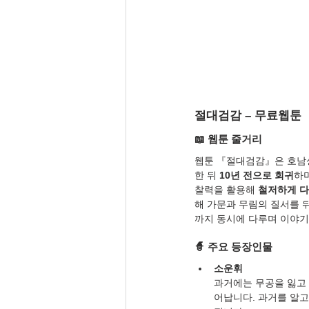
절대검감 – 무료웹툰
📖 웹툰 줄거리
웹툰 『절대검감』은 호남성
한 뒤 
10년 전으로 회귀
하며
찰력을 활용해 
철저하게 다
해 가문과 무림의 질서를 
까지 동시에 다루며 이야기
🧙 주요 등장인물
소운휘
과거에는 무공을 잃고 
어납니다. 과거를 알