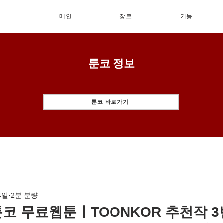
메인
장르
기능
툰코 정보
툰코 바로가기
4일
2분 분량
툰코 무료웹툰ㅣTOONKOR 추천작 3