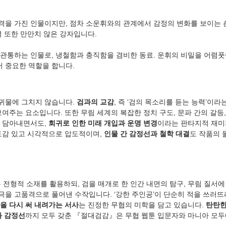
격을 가진 인물이지만, 점차 소운휘와의 관계에서 감정의 변화를 보이는 
력 또한 만만치 않은 강자입니다.
관통하는 인물로, 냉철함과 충직함을 겸비한 동료. 운휘의 비밀을 어렴풋
 중요한 역할을 합니다.
물에 그치지 않습니다. 
검과의 교감
, 즉 ‘검의 목소리를 듣는 능력’이라
여주는 요소입니다. 또한 무림 세계의 복잡한 정치 구도, 문파 간의 갈등,
 담아내면서도, 
회귀로 인한 미래 개입과 운명 변경
이라는 판타지적 재미
도감 있고 시각적으로 압도적이며, 
인물 간 감정선과 철학 대결
도 작품의 
전형적 소재를 활용하되, 검을 매개로 한 인간 내면의 탐구, 무림 질서에 
을 고품격으로 풀어낸 수작입니다. ‘강한 주인공’이 단순히 적을 쓰러뜨리
을 다시 써 내려가는 서사
는 진정한 무협의 미학을 담고 있습니다. 
탄탄한
과 감정선
까지 모두 갖춘 『절대검감』은 무협 웹툰 입문자와 마니아 모두