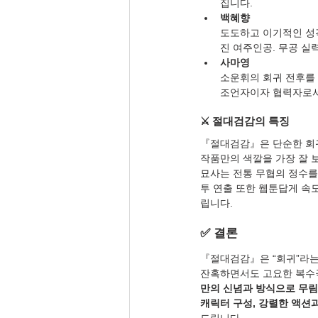
집니다.
백혜향
도도하고 이기적인 성
진 여주인공. 무공 실
사마영
소운휘의 회귀 전후를 
조언자이자 협력자로서
⚔️ 절대검감의 특징
『절대검감』은 단순한 회귀
작품만의 색깔을 가장 잘 보
묘사는 전통 무협의 정수를
투 연출 또한 웹툰답게 속
립니다.
✅ 결론
『절대검감』은 “회귀”라는 
잔혹하면서도 고요한 복수극
만의 신념과 방식으로 무림
캐릭터 구성, 강렬한 액션
드립니다.